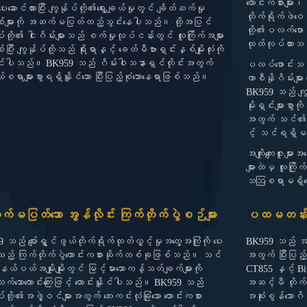
လောင်းကစားများ၊
ို ပေးဆောင်ထားပြီး ကျွန်ုပ်တို့၏ရွေးချယ်မှုတွင် ချိတ်ဆက်မှု
တိုက်ရိုက်ဖဲဝေ
များကို အဆက်မပြတ်ထည့်သွင်းနေပါသည်။ ထို့အပြင်
တို့၏ပလက်ဖောင်း
ုပ်တို့၏ ငါးဂိမ်းများသည် စက်မှုလုပ်ငန်းတွင် လူကြိုက်အများ
ထုတ်လုပ်ထား
စ်ပြီး ကျွန်ုပ်တို့သည် ရိုးရာနှင့် ခေတ်မီဗားရှင်းနှစ်မျိုးလုံးကို
ာင်ပါသည်။ BK959 သည် ဂိမ်းဝါသနာရှင်တိုင်းအတွက်
ပလပ်ဖောင်းသည် မ
ျယ်စရာများစွာရရှိနိူင်သော ပြီးပြည့်စုံသောနေရာဖြစ်သည်။
ကာစီနိုဂိမ်းမျ
BK959 သည် ကျွန်
မိုးရှင်းများစ
အတွက် သင်၏ပထမဆ
င့် သင်ရရှိ
အကျိုးကျေးဇူးမ
များထဲမှ လူကြို
သဩစရာမရှိတေ
မပြတ်သော အွန်လိုင်း ကြက်တိုက်ပွဲစဉ်များ
ပထမတန်း တိ
သည် ပျော်ရွှင်ဖွယ်တိုက်ရိုက်ထုတ်လွှင့်မှုအတွေ့အကြုံကို ပေး
BK959 သည် အကောင်
သည့် ကြက်တိုက်ပွဲလောင်းကစားဆိုက်တစ်ခုဖြစ်သည်။ သင်
အတွက် ပြီးပြည့်
ယ်ပယ်အမျိုးမျိုးတွင် မြင့်မားသောကန့်သတ်ချက်များကို
CT855 နှင့် Big 
က်သောလောင်းကြေးဖြင့် လောင်းနိူင်ပါသည်။ BK959 သည်
အဆင့်မီ တိုက်ရို
ပ်တို့၏အဖွဲ့ဝင်များအတွက် ဘေးကင်းလုံခြုံသော လောင်းကစား
အဆုံးစွန်သောဂိ