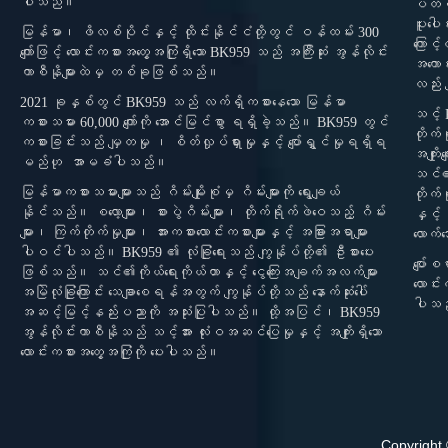
ပါသည်။
ပတ်ဝန်
ပူးပေ
မြန်မာ၊ ဖိလစ်ပိုင်နှင့် ထိုင်းနိုင်ငံတို့တွင် ဝန်ထမ်း 300
ကြောင
ကျော်ဖြင့် လောင်းကစားအတွေ့အကြုံရှိသော BK959 သည် အကြီးဆုံး အွန်လိုင်း
အကောင
ကာစီနိုများထဲမှ တစ်ခုဖြစ်သည်။
လည်း 
2021 ခုနှစ်တွင် BK959 သည် လက်ရှိကစားနေသော မြန်မာ
သင့် P
ကစားသမား 60,000 ကျော်ကို အောင်မြင်စွာ ရရှိခဲ့သည်။ BK959 တွင်
တိုက်
ကစားခြင်းသည် မျှတမှု ၊ စိတ်လှုပ်ရှားမှုနှင့် ပျော်ရွှင်မှုရရှိရ
အကျိုး
မည်ဟု
အာမခံပါသည်။
သင်၏စ
မြန်မာကစားသမားများသည် ဂိမ်းမျိုးစုံမှ ဂိမ်းများကို ရွေးချယ်
တိုက်
နိုင်သည်။ စလော့များ၊ စားပွဲဂိမ်းများ၊ တိုက်ရိုက်ဖဲဝေသည့် ဂိမ်း
နှင့်
များ၊ ကြက်တိုက်မှုများ၊ အားကစားလောင်းကစားများနှင့် အခြားအရာများ
လောက်
ပါဝင်ပါသည်။ BK959 ၏ လုံခြုံရေးသည် ကျွန်ုပ်တို့၏ ဦးစားပေး
ပျော်
ဖြစ်သည်။ သင်၏ကိုယ်ရေးကိုယ်တာနှင့် ငွေကြေးအချက်အလက်များ
လောင်
အမြဲလုံခြုံကြောင်း သေချာစေရန်အတွက် ကျွန်ုပ်တို့သည် နောက်ဆုံးပေါ်
ပါသ
အဆင့်မြင့်နည်းပညာကို အသုံးပြုပါသည်။ ထို့အပြင်၊ BK959
အွန်လိုင်းကာစီနိုသည် သင့်အား လုံးဝအဆင်ပြေမှုနှင့် အကျိုးရှိသော
လောင်းကစားအတွေ့အကြုံကို ပေးပါသည်။
Copyright