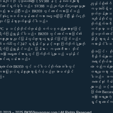
းကျင်ကို ပံ့ပိုးပေးသောကြောင့် SV388 နှင့် နှစ်ပေါင်းများစွာ
ကျွန်ုပ်တို့၏ဂိမ
ါင်းဆောင်ရွက်ခဲ့ပါသည်။ SV388 သည် ချက်ချင်းငွေပေးချေမှုများ
ကမ္ဘာပေါ်ရှိမည
့်လည်း နာမည်ကြီးသည်။ BK959 တွင် လောင်းကစားခြင်းသည်
ထုတ်ကုန်များသည
်းဆုံးငွေအစစ်အမှန် လောင်းကစားအတွေ့အကြုံဖြစ်ပြီး နိူင်ငွေကို
အချိန်တိုင်း
လျင်မြန်စွာထုတ်ယူနိူင်ပါသည်။
တိုက်ရိုက်ကာစီန
C မှ သင့်မိုဘိုင်းလ်ဖုန်းသို့ စက်ပစ္စည်းများအားလုံးဖြင့်
တစ်ခုမှာ သင့်
ရိုက်ကြည့်ရှုနိုင်ပါသည်။ BK959 တွင် လောင်းကစားခြင်း၏
သို့မဟုတ် လော
ကျေးဇူးများမှာ လျှင်မြန်လွယ်ကူစွာ ငွေရှာနိုင်ခြင်းဖြစ်သည်။
နိုသို့ သွားရန
က်ပေါ်တွင် 24/7 ရရှိနိုင်မှုနှင့်အတူ ကြက်တိုက်ပွဲများကို
ကစားနိုင်ပါ
ရိုက်ကြည့်ရှုနိုင်သည်။ မြန်မာ၊ ကမ္ဘောဒီးယား၊ ထိုင်း
ထို့အပြင်၊ တိုက
 အခြားအရှေ့တောင်အာရှတွင် ကြက်တိုက်ပွဲများသည် မယုံနိုင်
စီနိုဂိမ်းများထ
အောင် ရေပန်းစားသည်။
အရောင်းကိုယ်စာ
စရာကောင်းသော BK959 တွင် သင်ပါဝင်လိုက်သောအခါတွင်
သော စည်းကမ်းများ
းကစားပြုလုပ်ရန်လူများစွာရှိလိမ့်မည်ဟု အာမခံနိုင်
တရားမျှတစွာ ကစ
ည်။
ပါသည်။ အကယ်၍ 
အကောင်းဆုံး ဂိမ
များသည် သင့်အ
ဖြစ်သော Baccar
အခြားအရာများကဲ့သိ
ရွှင်စွာ လောင်
 © 2019 – 2025 BK959myanmar.com | All Rights Reserved.