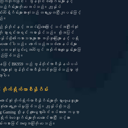
 ကြက်တိုက်ခြင်း၊ အွန်လိုင်းစလော့ဂိမ်းများနှင့်
သည့်ဂိမ်းများကို ပေးအပ်သည်။ ကျွန်ုပ်
ပေါ်ရှိဂိမ်းများအားလုံးသည် တရားမျှတပြီး ကျပန်းဖြင့်
သည်။
ိုဘိုင်းနှင့် အဆင်ပြေသောကြောင့် သင်အကြိုက်ဆုံး
ားကို သွားရင်းလာရင်း ကစားနိုင်သည်။ ထို့အပြင်
ုပ်တို့၏ကစားသမားများအား အပိုဆုကြေးများနှင့် ပရို
ွာကို ပေးဆောင်ပါသည်။ ဖောက်သည်အသစ်ဘောနပ်စ်များ
ုံးသွင်းငွေအပေါ်တွင် အမိုက်စားစျေးနှုန်းများဖြ
မည်ဖြစ်သည်။
ျားအနေဖြင့် BK959 သည် အွန်လိုင်းကာစီနိုနယ်ပယ်
က်အများဆုံး အွန်လိုင်းကာစီနိုတစ်ခုဖြစ်သည်မှာ အံ့
ာ့ပါ။
ုက်ရိုက်ကာစီနိုဂိမ်း
းဆုံး တိုက်ရိုက်ကာစီနိုဂိမ်းများကို ရှာဖွေနေသူများ
စုံသော ရွေးချယ်မှုဖြစ်သည်။ ကျွန်ုပ်တို့သည်
Gaming တို့နှင့် ချောမွေ့စွာပေါင်းစပ်ထားသော ကမ္ဘာ့
က်ဖဲဝေသူဂိမ်းများကို ပေးဆောင်ထားပြီး သင့်အား
မ်းကစားခြင်းအတွေ့အကြုံကို ပေးသည်။