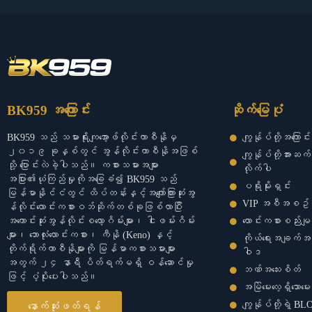
BK959 အကြောင်း
ဆိုက်မြေပုံ
BK959 သည် သမားရိုးကျအော့ဖ်လိုင်းကာစီနိုမှ
ကျွန်ုပ်တို့အကြောင်း
၂၀၁၉ ခုနှစ်တွင် အွန်လိုင်းကာစီနိုအဖြစ်
ကျွန်ုပ်တို့အားဆက
သို့ ပြောင်းလဲခဲ့ပါသည်။ ကစားသမားအများ
လိုက်ပါ
အပြား၏ယုံကြည်မှုကိုအခြေခံ၍ BK959 သည်
ပရိုမိုးရှင်း
မြန်မာနိုင်ငံတွင် ထိပ်တန်းနှင့်အကျော်ကြားဆုံးအွ
VIP အစီအစဥ်
န်လိုင်းလောင်းကစားဝဘ်ဆိုက်တစ်ခုဖြစ်လာပြီး
အကောင်းဆုံးအွန်လိုင်းစလော့ဂိမ်းများ၊ ငါးဖမ်းဂိမ်း
လောင်းကစားစည်းမျဥ်
များ၊ ဘောလုံးလောင်းကစား၊ ကီနို (Keno) နှင့်
ကိုယ်ရေးအချက်
တိုက်ရိုက်ကာစီနိုများကို မြန်မာကစားသမားများ
ဝါဒ
အတွက် ၂၄ နာရီ ပိတ်ရက်မရှိ ဝန်ဆောင်မှု
ဘဏ်အသေးစိတ်
ဖြင့် ပံ့ပိုးပေးပါသည်။
အမြဲမေးလေ့ရှိသောမေးခ
ကျွန်ုပ်တို့ရဲ့ B
နောက်ဆုံးဖတ်ရန်