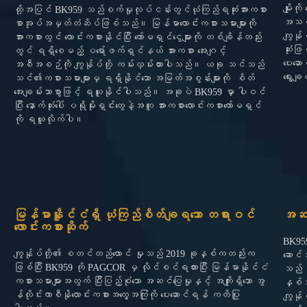
မျိုးက
ထို့အပြင် BK959 သည်စက်မှုလုပ်ငန်းတွင်ယုံကြည်ရဆုံးအားကစား
အသစ်
စာအုပ်အမှတ်တံဆိပ်ဖြစ်သည်။ မြန်မာလောင်းကစားသမားများကို
ကျွန်
အားကစားတွင် လောင်းကစားနိုင်ပြီး ကော်မရှင်ငွေများကို တစ်ချိန်တည်း
ဆုံးဖြ
တွင် ရရှိစေမည့် ပရော်ဖက်ရှင်နယ် အားကစား အေးဂျင့်
ပေးဆေ
အစီအစဉ်ကို ကျွန်ုပ်တို့ ကမ်းလှမ်းထားပါသည်။ ယခု သင်သည်
ရွေးခ
သင်၏ကစားသမားများမှ ရရှိနိုင်သော အမြတ်အစွန်းများကို
စိတ်
အေးချမ်းသာစွာဖြင့် ရယူနိုင်ပါသည်။ အခုပဲ BK959 မှာ ပါဝင်
ပြီး နောက်ဆုံးပေါ် ပရိုမိုးရှင်းတွေနဲ့အတူ အားကစားလောင်းကစားကော်မရှင်
ကို ရယူလိုက်ပါ။
မြန်မာနိူင်ငံရှိ ယုံကြည်စိတ်ချရသော တရားဝင်
အဆက်
လောင်းကစားဆိုက်
BK959 
ကျွန်ုပ်တို့၏ စတင်တည်ထောင် မှုသည် 2019 ခုနှစ်ကတည်းက
ဆောင်
ဖြစ်ပြီး BK959 ကို PAGCOR မှ လိုင်စင်ရထားပြီး မြန်မာနိုင်ငံ
သည် န
ကစားသမားများအတွက် ပြီးပြည့်စုံသော အဆင်ပြေမှုနှင့် အကျိုးရှိသော အွ
နှစ်သ
န်လိုင်းကာစီနိုလောင်းကစားအတွေ့အကြုံကို ပေးဆောင်ရန် ကတိပြု
ကျွန်ု