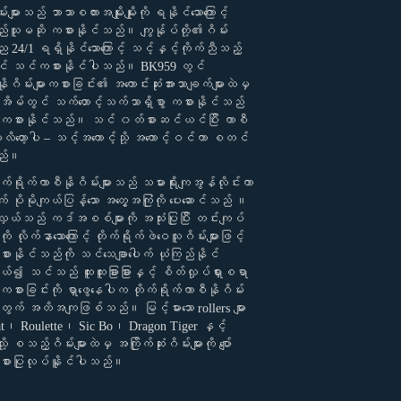
်းများသည် ဘာသာစကားအမျိုးမျိုးကို ရနိုင်သောကြောင့်
်သူမဆို ကစားနိုင်သည်။ ကျွန်ုပ်တို့၏ဂိမ်း
 24/1 ရရှိနိုင်သောကြောင့် သင့်နှင့်ကိုက်ညီသည့်
တွင် သင်ကစားနိုင်ပါသည်။ BK959 တွင်
ိုဂိမ်းများကစားခြင်း၏ အကောင်းဆုံးအားသာချက်များထဲမှ
အိမ်တွင် သက်တောင့်သက်သာရှိစွာ ကစားနိုင်သည်
င်းကစားနိုင်သည်။ သင် ၀တ်စားဆင်ယင်ပြီး ကာစီ
် မလိတော့ပါ – သင့်အကောင့်သို့ အကောင့်ဝင်ကာ စတင်
သည်။
်ရိုက်ကာစီနိုဂိမ်းများသည် သမားရိုးကျအွန်လိုင်းကာ
က် ပိုမိုကျယ်ပြန့်သော အတွေ့အကြုံကို ပေးဆောင်သည် ။
းလှယ်သည် ကဒ်အစစ်များကို အသုံးပြုပြီး တင်းကျပ်
ကို လိုက်နာသောကြောင့် တိုက်ရိုက်ဖဲဝေသူဂိမ်းများဖြင့်
ားနိုင်သည်ကို သင်သေချာပေါက် ယုံကြည်နိုင်
သင်သည် ထူးထူးခြားခြားနှင့် စိတ်လှုပ်ရှားစရာ
်းကစားခြင်းကို ရှာဖွေနေပါက တိုက်ရိုက်ကာစီနိုဂိမ်း
တွက် အတိအကျဖြစ်သည်။ မြင့်မားသော rollers များ
at၊ Roulette၊ Sic Bo၊ Dragon Tiger နှင့်
ု့ စသည့်ဂိမ်းများထဲမှ အကြိုက်ဆုံးဂိမ်းများကို ပျော်
းကစားပြုလုပ်နိူင်ပါသည်။