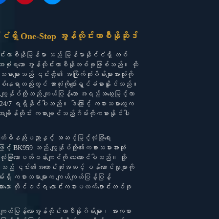
n
c
c
t
e
k
e
b
ငံရှိ One-Stop အွန်လိုင်းကာစီနိုဆိုဒ်
r
r
o
e
o
င်းကာစီနိုမြန်မာ သည် မြန်မာနိုင်ငံရှိ တစ်
s
k
စုံရသော အွန်လိုင်းကာစီနိုတစ်ခုဖြစ်သည်။ ထို
t
-
းများသည် ၎င်းတို့၏ အကြိုက်ဆုံးဂိမ်းများအားလုံးကို
m
နေရာတည်းတွင် အားလုံးကိုပျော်ရွှင်ခံစားနိူင်သည်။
e
ျွန်ုပ်တို့သည် ကျယ်ပြန့်သော အရည်အသွေးမြင့်ကာ
s
ို 24/7 ရရှိနိုင်ပါသည်။ ဒါကြောင့် ကစားသမားတွေက
s
့အချိန်တိုင်း ကစားချင်သည့်ဂိမ်းကိုကစားနိုင်ပါ
e
n
ခေတ်မီနည်းပညာနှင့် အဆင့်မြင့်လုံခြုံရေး
g
ြင့် BK959 သည် ကျွန်ုပ်တို့၏ကစားသမားအားလုံး
e
ုံခြုံသောပတ်ဝန်းကျင်ကို ပေးဆောင်ပါသည်။ ထို့
r
ည် ၎င်း၏အကောင်းဆုံးအဆင့် ဝန်ဆောင်မှုများကို
ရှိ ကစားသမားများက ကျယ်ကျယ်ပြန့်ပြန့်
းသော လိုင်စင်ရ လောင်းကစားပလက်ဖောင်းတစ်ခု
်ပြန့်သောအွန်လိုင်းကာစီနိုဂိမ်းများ၊ အားကစား