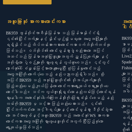
အထူးခြားဆုံး အားကစားလောင်းကစား
အကော
ငါးဂိ
BK959 အွန်လိုင်းကာစီနိုမြန်မာ သည် မြန်မာနိုင်ငံရှိ
BK959
၎င်း၏ပြိုင်ဘက်များနှင့် နှိုင်းယှဉ်၍မရသော အတွေ့အကြုံများကို
နာမည်
ရရှိနိုင်သည့် ထိပ်တန်းအားကစားလောင်းကစားဝက်ဘ်ဆိုက်တစ်ခု
ဖြစ်သ
ဖြစ်သည်။ ဝဘ်ဆိုဒ်၏ ကောင်းမွန်စွာဖွဲ့စည်းထားသော အပြင်
Live2
အဆင်သည် မြန်မာအသုံးပြုသူများအတွက် ညွှန်ပြချက်များ နှင့်
Spade
အလိုရှိသော ပွဲစဉ်များကို ရှာဖွေရန် လွယ်ကူစေသည်။ ၎င်းတွင်
Fishi
နောက်ဆုံးပေါ် စံနှုန်းမြင့်မားသော ချောမွေ့ပြီး တုံ့ပြန်မှုကောင်းသည့်
များသ
အတွေ့အကြုံကို ထောက်ပံ့ပေးသည့် နည်းပညာလည်းရှိပါသည်။ ထို့
ဖြစ်သ
အပြင် BK959 သည် အသုံးပြုသူတိုင်း၏ လိုအပ်ချက်များကို
သည် ရာ
ဖြည့်ဆည်းပေးမည့် ကျယ်ပြန့်သော လောင်းကစားရွေးချယ်စရာများကို ပေး
အပါအဝ
ဆောင်ပါသည်။ သင်က လွယ်ကူရိုးရှင်းသောနည်းလမ်းဖြင့်လောင်းရန်
ရှာနေပါက အကောင်းဆုံး ပေါက်ကြေးတန်ဖိုးကို ခြေရာခံနိုင်စေမည့် နည်း
BK959
လမ်းကို BK959 မှ သင့်အား ဖြည့်ဆည်းပေးထားသည်။ ၎င်း၏
များသည
ပြိုင်ဘက်ကင်းသော အင်္ဂါရပ်များနှင့် ကောင်းမွန်စွာ ဒီဇိုင်းဆွဲထား
အမြတ်
သော အင်တာဖေ့စ်နှင့်အတူ BK959 သည် အကောင်းဆုံး WS အားကစား
စက်မျ
လောင်းကစားအတွေ့အကြုံကို ရှာဖွေနေသူတိုင်းအတွက် ပြီးပြည့်စုံသော
ရန် က
ရွေးချယ်မှုဖြစ်သည်။
တို့၏