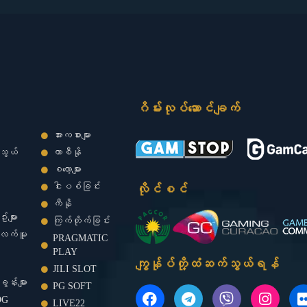
ဂိမ်းလုပ်ဆောင်ချက်
အားကစားများ
်သွယ်
ကာစီနို
စလော့များ
ငါးပစ်ခြင်း
လိုင်စင်
ကီနို
းများ
ကြက်တိုက်ခြင်း
အလက်မူ
PRAGMATIC
PLAY
ကျွန်ုပ်တို့ထံဆက်သွယ်ရန်
JILI SLOT
ွန်းများ
PG SOFT
F
T
V
I
LOG
a
e
i
n
l
LIVE22