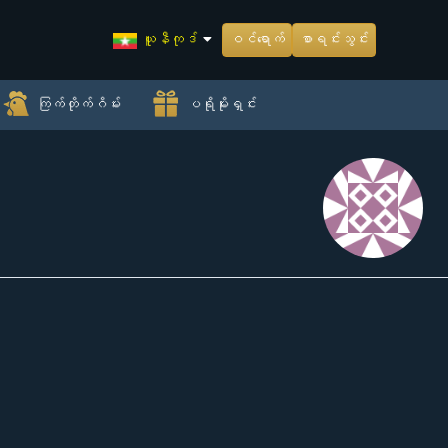
ယူနီကုဒ်
ဝင်ရောက်
စာရင်းသွင်း
ကြက်တိုက်ဂိမ်း
ပရိုမိုးရှင်း