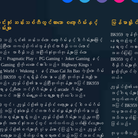
c
l
b
s
i
e
e
e
t
b
g
r
a
င်းဆုံး ဆန်းသစ်တီထွင်ထားသော စလော့ဂိမ်းနှင့်
မြန်မာနိူင်
o
r
g
မ်းများ
o
a
r
BK959 အွန်လို
k
m
a
 သည် ၎င်း၏ ဆန်းသစ်သော စလော့ဂိမ်းနှင့် ငါးဂိမ်းများကြောင့်
နေရာတည်းတွင်အ
m
ကြီးသော တကယ့်ပိုက်ဆံအွန်လိုင်းကာစီနိုပလပ်ဖောင်း
နေရာတွင် ကစားသမာ
ည်။ ကာစီနိုသည် အကြိုက်ဆုံးထုတ်ကုန်များဖြစ်သော
အဆင်ပြေပြေ တစ်
2၊ Pragmatic Play၊ PG Gaming၊ Joker Gaming နှင့်
BK959 တွင်၊ က
 Gaming တို့ကို ပေးဆောင်ထားပါသည်။ Highway Kings၊
စီနိုဂိမ်းများက
ng World၊ Wukong၊ နှင့် Zhao Cai Jin Bao ကဲ့သို့သော ဂိမ်း
သူတို့လိုချင်တဲ
ည် BK959 တွင်ရရှိနိုင်သော နာမည်ကြီး ထုတ်ကုန်အချို့သာ
တယ်။
ည်။ ကျွန်ုပ်တို့၏နာမည်ကြီးထုတ်ကုန်များအပြင် BK959
ကျွန်ုပ်တို့၏ 
နှင့်ချီသော ဘင်ဂိုဂိမ်းများနှင့် arcade ဂိမ်းများ
အင်္ဂါရပ်များဖ
င် အခြားဂိမ်းရွေးချယ်စရာများစွာကို ပေးပါသည်။
အတွက် ဘေးကင်းလ
 တွင်၊ ကျွန်ုပ်တို့၏အွန်လိုင်းစလော့များနှင့် ငါးဖမ်းဂိမ်း
အပြင် BK959 သ
် အမြင့်ဆုံးသောနိုင်ငံတကာဂိမ်းစံနှုန်းများကိုလိုက်နာသည့်
ကမ္ဘာတစ်ဝှမ်း
အစွန်းများစွာရှိသည်။ ကျွန်ုပ်တို့၏ဂိမ်းများသည် မျှတပြီး
အသိအမှတ်ပြုထာ
ားကို အကောင်းဆုံးအဆင့်တွင် ဆက်လက်လည်ပတ်ကြောင်းသေချာစေ
ဖြစ်သည်။
ျွန်ုပ်တို့၏စက်များကို ပုံမှန်စောင့်ကြည့်ပါသည်။ ကျွန်ုပ်
ကုမ္ပဏီသည် ကျယ
 စလော့များသည် စိတ်လှုပ်ရှားစရာကောင်းသည့်အပြင်အဆင်အမျိုး