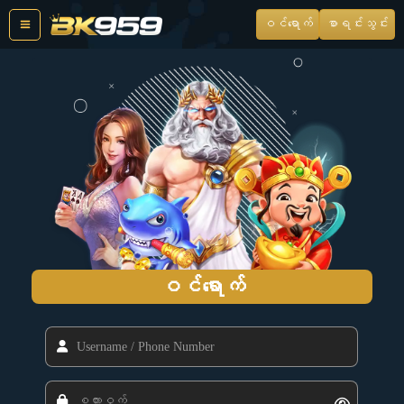
Skip
ဝင်ရောက်
စာရင်းသွင်း
to
content
ဝင်ရောက်