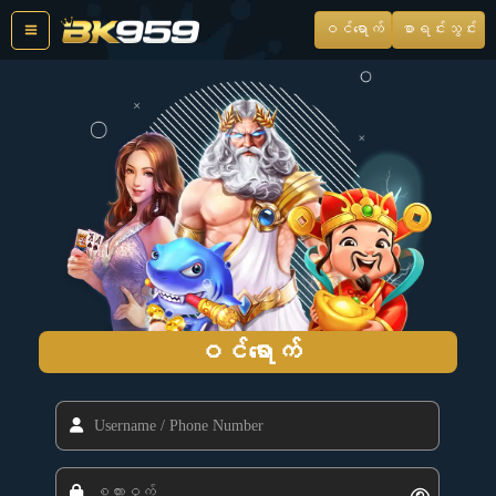
Skip
ဝင်ရောက်
စာရင်းသွင်း
to
content
ဝင်ရောက်