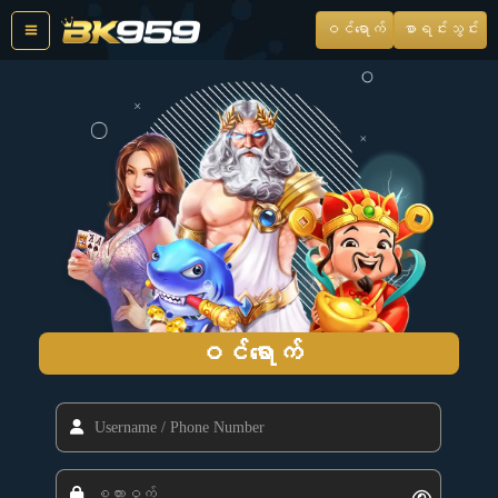
Skip
ဝင်ရောက်
စာရင်းသွင်း
to
content
ဝင်ရောက်