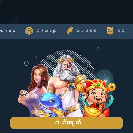
အားကစားများ
လိုက်ကာစီနို
ငါးပစ်ဂိမ်း
ကီနို
ဝင်ရောက်