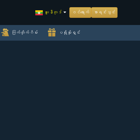
ယူနီကုဒ်
ဝင်ရောက်
စာရင်းသွင်း
ကြက်တိုက်ဂိမ်း
ပရိုမိုးရှင်း