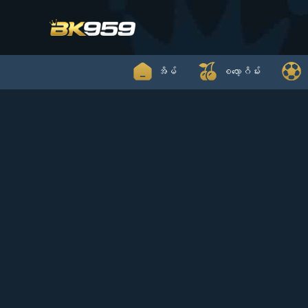
Skip
to
content
အိမ်
စလော့ဂိမ်း