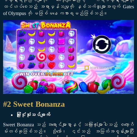
ထင်ဟပ်စေသည့် အရာမှန်သမျှကို နှစ်သက်သူများအတွက် Gates
of Olympus ကို မဖြစ်မနေ ကစားရမည်ဖြစ်သည်။
#2 Sweet Bonanza
ခြုံငုံသုံးသပ်ချက်
Sweet Bonanza သည် အရောင်များစွာနှင့် သကြားလုံးများပါသည့် စလော့ဂိ
မ်းတစ်ခုဖြစ်သည်။ သို့သော်၊ ၎င်းသည် အမြတ်အစွန်းများပြီး