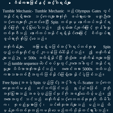
ဂိမ်းကစားခြင်းနှင့် အင်္ဂါရပ်များ
Tumble Mechanic- Tumble Mechanic သည် Olympus Gates တွင်
အနိုင်ရရှိထားသော သင်္ကေတများအားလုံးကို ဖယ်ရှားပေးကာ မတူညီသော
သင်္ကေတများကို ကျဆင်းစေပြီး Spin တစ်ခုမှ နောက်ထပ်အနိုင်ရ
နိုင်ခြေကို ခွင့်ပြုပေးပါသည်။ ဤစွမ်းဆောင်ချက်ကြောင့် တုန်ခါမှု
တစ်ခုစီသည် နောက်ထပ်အနိုင်ရရှိနိုင်သောကြောင့် စိတ်လှုပ်ရှား
ဖွယ်ရာကို တိုးမြင့်စေသည်။
ဆတိုးကိန်းများ- အခြားမရှိမဖြစ်အင်္ဂါရပ်တစ်ခုမှာ Spin
လှည့်ပတ်မှုတိုင်းတွင် ကျပန်းဖြစ်ပေါ်နိုင်သည်။ ဤ ဆတိုးကိန်း
များသည် 2x မှ 500x အထိရှိနိုင်ပြီး ထိုသို့သော ဆတိုးကိန်းအများအပြား
သည် tumble sequence ပေါင်းစပ်မှုတွင် ကျသောအခါတွင် အနိုင်ရ
မှုများ သိသိသာသာတိုးလာနိုင်သည်။ အလောင်းအစား 5000x အထိသည်
ကစားသမားတစ်ဦးအတွက် ဖြစ်နိုင်ခြေရှိသော နိုင်ပွဲဖြစ်သည်။
Free Spin (အခမဲ့ Spin လှည့်ခြင်း) အင်္ဂါရပ်- Scatter သင်္ကေတ
လေးခုထက်မနည်း ဆင်းသက်ခြင်းသည် ရုပ်ပုံအဖြစ် ဇုကို
အသုံးပြုထားသည့် အခမဲ့လှည့်ခြင်းမုဒ်ကို အစပျိုးပေးလိမ့်မည်။ ဤ
အတောအတွင်း သင်သည် ဆတိုးကိန်းသင်္ကေတတစ်ခုခုကို ထိမိပါ
က၊ စုစည်းမှုအားဖြင့်၊ သင်၏ဆုလာဘ်များသည် မည်သည့် ထိ
မှန်ချက်တစ်ခုတည်းကမဆို ပေးမည်ထက် ပိုမိုထင်ရှားပါသည်။