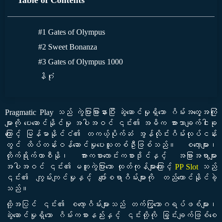
#1 Gates of Olympus
#2 Sweet Bonanza
#3 Gates of Olympus 1000
နိဂုံး
Pragmatic Play သည် ကွဲပြားခြားနားပြီး ဆွဲဆောင်မှုရှိသော ဂိမ်းအတွေ့အကြုံ
များကို ပေးဆောင်နိုင်မှု အပါအဝင် ၎င်း၏ အဓိက အားသာချက်ငါးခု
ကြောင့် မြန်မာနိုင်ငံ၏ တကယ့်ပိုက်ဆံ အွန်လိုင်းဂိမ်းလုပ်ငန်း
တွင် ထိပ်တန်းဝန်ဆောင်မှုပေးသူတစ်ဦးဖြစ်သည်။ စလော့များ၊
တိုက်ရိုက်ကာစီနို၊ အားကစားလောင်းကစားဒိုင်နှင့် အခြားအရာများ
အပါအဝင် ၎င်း၏ မတူကွဲပြားသော ထုတ်ကုန်များကြောင့်
PP Slot
သည်
၎င်း၏ ကျွမ်းကျင်မှုနှင့် ပျော်စရာဂိမ်းများကို တည်ထောင်နိုင်ခဲ့
သည်။
ထို့အပြင် ၎င်း၏ စလော့ဂိမ်းများသည် တက်ကြွသောဂရပ်ဖစ်များ၊
ဆွဲဆောင်မှုရှိသော ဂိမ်းကစားနည်းနှင့် ၎င်းတို့ကို ခြွင်းချက်ဖြစ်စေ