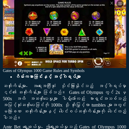
Gates of Olympus 1000 Game Rules and Symbols
ဂိမ်းကစားခြင်းနှင့် အင်္ဂါရပ်များ
ဆတိုးကိန်းများ- အရေးအကြီးဆုံး ပိုင်းခြားနိုင်သည့် အင်္ဂါရပ်မှာ
၎င်း၏ ဆတိုးကိန်းများ ဖြစ်သည်။ Gates of Olympus တွင် 2x မှ
500x အထိ အဆတိုးပေးမှုများ ပါရှိသော်လည်း ဗားရှင်းအသစ်သည်
အမြင့်ဆုံးဆတိုးပေးခြင်းကို 1000x သို့ တိုးမြှင့်ကာ tumbles များအတွင်း
မကြာခဏ ဆတိုးကိန်းများနှင့် ပေါင်းစပ်ဆတိုးကိန်းများကို ပေါင်းထည့်
ပါသည်။
Ante Bet ရွေးချယ်မှု- ဤရွေးချယ်မှုသည် Gates of Olympus 1000