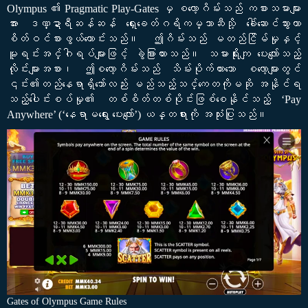
Olympus ၏ Pragmatic Play-Gates မှ စလော့ဂိမ်းသည် ကစားသမားများ
အား ဒဏ္ဍာရီဆန်ဆန် ရှေးခေတ်ဂရိကမ္ဘာဆီသို့ ခေါ်ဆောင်သွားကာ
စိတ်ဝင်စားဖွယ်ကောင်းသည်။ ဤဂိမ်းသည် မတည်ငြိမ်မှုနှင့်
မူရင်းအင်္ဂါရပ်များဖြင့် ခွဲခြားထားသည်။ သမားရိုးကျ ပေးလျော်သည့်
လိုင်းများအစား၊ ဤစလော့ဂိမ်းသည် သိမ်းပိုက်ထားသော စလော့များတွင်
၎င်း၏တည်နေရာရှိသော်လည်း မည်သည့်သင်္ကေတကိုမဆို အနိုင်ရ
သည့်ပေါင်းစပ်မှု၏ တစ်စိတ်တစ်ပိုင်းဖြစ်စေနိုင်သည့် ‘Pay
Anywhere’ (‘နေရာမရွေး ပေးလျော်’) ယန္တရားကို အသုံးပြုသည်။
Gates of Olympus Game Rules