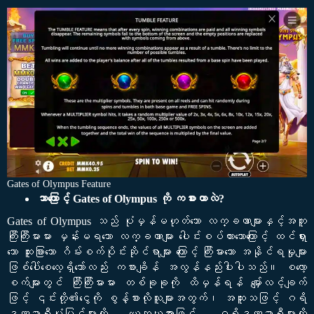
Gates of Olympus Feature
ဘာကြောင့် Gates of Olympus ကို ကစားတာလဲ?
Gates of Olympus သည် ပုံမှန်မဟုတ်သော လက္ခဏာများနှင့်အတူ
ကြီးကြီးမားမား မှန်းမရသော လက္ခဏာများ ပေါင်းစပ်ထားသောကြောင့် ထင်ရှား
သော ထူးခြားသော ဂိမ်းစက်ပိုင်းဆိုင်ရာများ ကြောင့် ကြီးမားသော အနိုင်ရမှုများ
ဖြစ်ပေါ်စေလေ့ရှိသော်လည်း ကစားချိန် အလွန်နည်းပါးပါသည်။ စလော့
စက်များတွင် ကြီးကြီးမားမား တစ်ခုခုကို ထိမှန်ရန် မျှော်လင့်ချက်
ဖြင့် ၎င်းတို့၏ငွေကို စွန့်စားလိုသူများအတွက်၊ အထူးသဖြင့် ဂရိ
ဒဏ္ဍာရီပုံပြင်များကို ယေဘုယျအားဖြင့် ဂရိဒဏ္ဍာရီများကို