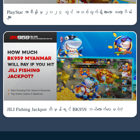
PlayStar ကာစီနိုမှ ၂၀၂၄ တွင် အသစ်ထွက်ရှိထားသော စလော့ဂိမ်း
များ
JILI Fishing Jackpot ထိမှန်ရင် BK959 ဘယ်လောက်ပေးမလဲ?