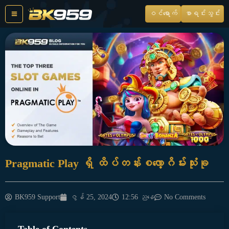
Skip
ဝင်ရောက်
စာရင်းသွင်း
to
content
Pragmatic Play ရှိ ထိပ်တန်းစလော့ဂိမ်းသုံးခု
BK959 Support
ဇွန် 25, 2024
12:56 ညနေ
No Comments
Table of Contents