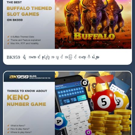
BK959 ရှိ အကောင်းဆုံးကျွဲအသွင်အပြင်စလော့ဂိမ်းများ