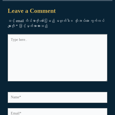
Leave a Comment
သင့် email လိပ်စာကို ဖော်ပြမည် မဟုတ်ပါ။
လိုအပ်သော ကွက်လပ်
များကို
*
ဖြင့်မှတ်သားထားသည်
Type
here..
Name*
Email*