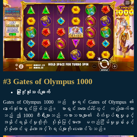
#3 Gates of Olympus 1000
ခြုံငုံသုံးသပ်ချက်
Gates of Olympus 1000 သည် မူရင်း Gates of Olympus ၏
နောက်ဆုံးဗားရှင်းဖြစ်သည်။ ဗားရှင်းအဟောင်းပေါ်တွင် တည်ဆောက်ထား
သည့် ဤ 1000 စီးရီးများသည် ကစားသမားများ၏ စိတ်လှုပ်ရှားမှုနှင့်
အနိုင်ရနိုင်မှုတို့ကို ပိုမိုမြင့်မားသော မတည်ငြိမ်မှုနှုန်းနှင့်
ပိုမိုကောင်းမွန်သောအင်္ဂါရပ်များကို ပေးဆောင်ပါသည်။