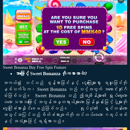
Sweet Bonanza Buy Free Spin Feature
ဘာကြောင့် Sweet Bonanza ကိုကစားတာလဲ?
အကယ်၍ သင်သည် စွန့်စားခြင်းနှင့် ငွေကြေးများစွာ ရယူခြင်းကို
နှစ်သက်ပါက၊ Sweet Bonanza သည် သင့်အတွက် အကောင်းဆုံးဂိ
မ်းဖြစ်သည်။ Sweet Bonanza သည် ဤအချိန်များ၏ ရှုပ်ထွေးသော
သဘော သဘာဝကြောင့် အလွန်အန္တရာယ်များသော မြန်နှုန်းမြင့်ပွဲများကို
တွေ့ကြုံခံစားနိုင်စေမည်ဖြစ်သည်။ ရုပ်ပုံ၏ ရွှင်လန်းသော
အသွင်အပြင်သည် စိတ်ခံစားချက်ကို ထင်ဟပ်စေသော ဂရပ်ဖစ်
နှင့် အသံများဖြင့် ရရှိထားသည်။