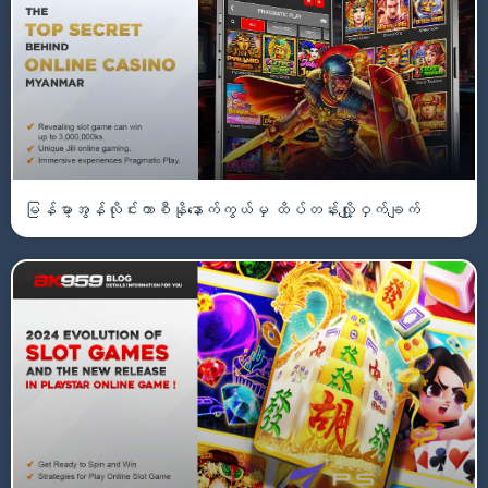
မြန်မာ့အွန်လိုင်းကာစီနိုနောက်ကွယ်မှ ထိပ်တန်းလျှို့ဝှက်ချက်