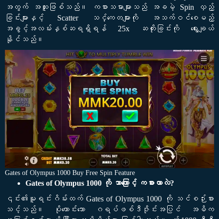
အတွက် အထူးဖြစ်သည်။ ကစားသမားများသည် အခမဲ့ Spin လှည့်
ခြင်းများနှင့် Scatter သင်္ကေတများကို အသက်ဝင်စေမည့်
အခွင့်အလမ်းနှစ်ဆရရှိရန် 25x ဆတိုးခြင်းကို ရွေးချယ်
နိုင်သည်။
Gates of Olympus 1000 Buy Free Spin Feature
Gates of Olympus 1000 ကို ဘာကြောင့် ကစားတာလဲ?
၎င်း၏မူရင်းဂိမ်းထက် Gates of Olympus 1000 ကို သင်စဉ်းစား
သင့်သည်။ ပိုကောင်းသော ဂရပ်ဖစ်ဒီဇိုင်းအပြင် အဓိက