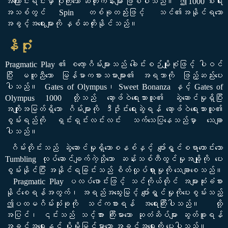
အကြောင်းရင်းမှာ ပိုကြီးသော ဆတိုးကိန်းများ ဖြစ်ပါသည်။ ဤ 1000 စီးရီး
အသစ်တွင် Spin တစ်ခုတည်းဖြင့် သင်၏အနိုင်ရသော
အခွင့်အရေးများကို နှစ်ဆတိုးနိုင်သည်။
နိဂုံး
Pragmatic Play ၏ စလော့ဂိမ်းများသည် ခေါင်းစဉ်မျိုးစုံဖြင့် ပါဝင်
ပြီး မတူညီသော မြန်မာကစားသမားများ၏ အရသာကို ဖြည့်ဆည်းပေး
ပါသည်။ Gates of Olympus၊ Sweet Bonanza နှင့် Gates of
Olympus 1000 တို့သည် ဆော့ဖ်ဝဲရေးသားသူ၏ ဆွဲဆောင်မှုရှိပြီး
အကျိုးအမြတ်ရှိသော ဂိမ်းများကို ဒီဇိုင်းရေးဆွဲရန် ဆော့ဖ်ဝဲရေးသားသူ၏
စွမ်းရည်ကို ရှင်းရှင်းလင်းလင်း သက်သေပြနေသည်မှာ သေချာ
ပါသည်။
ဂိမ်းတိုင်းသည် ဆွဲဆောင်မှုရှိသောစနစ်နှင့် ပျော်ရွှင်စရာကောင်းသော
Tumbling လုပ်ဆောင်ချက်ကဲ့သို့သော ဆန်းသစ်တီထွင်မှုအချို့ကို ပေး
စွမ်းနိုင်ပြီး အနိုင်ရခြင်းသည် စိတ်လှုပ်ရှားမှုကို သေချာစေသည်။
Pragmatic Play ပလပ်ဖောင်းဖြင့် သင်ကိုယ်တိုင် အများဆုံးခံစား
နိုင်စေရန်အတွက်၊ အရည်အသွေးမြင့် ပျော်ရွှင်မှုကိုပေးစွမ်းသည့်
ဤပထမဂိမ်းသုံးခုကို သင်ကစားရန် အရေးကြီးပါသည်။ ထို့
အပြင်၊ ၎င်းသည် သင့်အား ကြီးမားသော ဆုတံဆိပ်များ ဆွတ်ခူးရန်
အခွင့်အရေးနှင့် ပိုမိုမြင့်မားသော အခွင့်အရေးကို ပေးပါသည်။