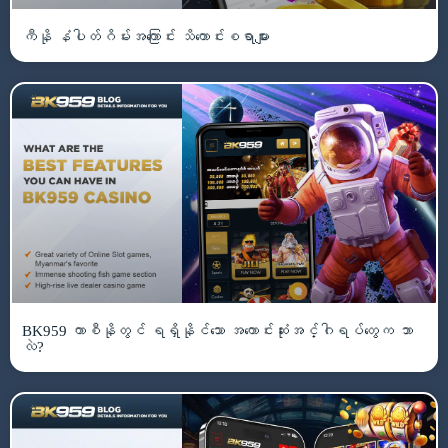
ကီနို နံပါတ်ဂိမ်းအကြောင်း သိကောင်းစရာများ
BK959 ကာစီနိုတွင် ရရှိနိုင်သော အကောင်းဆုံးအင်္ဂါရပ်တွေက ဘာ
လဲ?