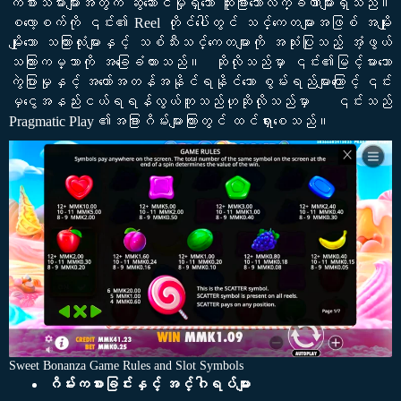
ကစားသမားများအတွက် ဆွဲဆောင်မှုရှိသော ထူးခြားသောလက္ခဏာများရှိသည်။
စလော့စက်ကို ၎င်း၏ Reel တိုင်ပေါ်တွင် သင်္ကေတများအဖြစ် အမျိုး
မျိုးသော သကြားလုံးများနှင့် သစ်သီးသင်္ကေတများကို အသုံးပြုသည့် အံ့ဖွယ်
သကြားကမ္ဘာကို အခြေခံထားသည်။ ဆိုလိုသည်မှာ ၎င်း၏မြင့်မားသော
ကွဲပြားမှုနှင့် အတော်အတန်အနိုင်ရနိုင်သော စွမ်းရည်များကြောင့် ၎င်း
မှငွေအနည်းငယ်ရရန်လွယ်ကူသည်ဟုဆိုလိုသည်မှာ ၎င်းသည်
Pragmatic Play ၏အခြားဂိမ်းများကြားတွင် ထင်ရှားစေသည်။
Sweet Bonanza Game Rules and Slot Symbols
ဂိမ်းကစားခြင်းနှင့် အင်္ဂါရပ်များ