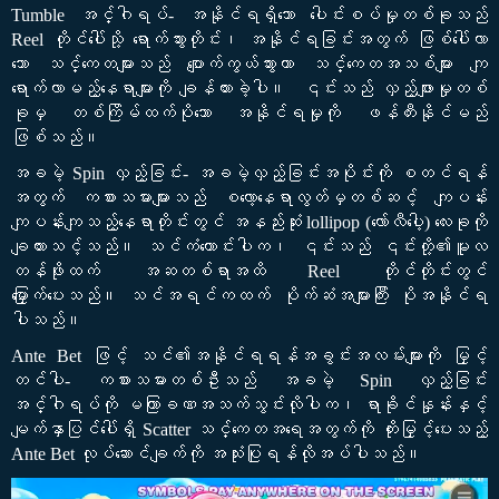
Tumble အင်္ဂါရပ်- အနိုင်ရရှိသော ပေါင်းစပ်မှုတစ်ခုသည်
Reel တိုင်ပေါ်သို့ ရောက်သွားတိုင်း၊ အနိုင်ရခြင်းအတွက် ဖြစ်ပေါ်လာ
သော သင်္ကေတများသည် ပျောက်ကွယ်သွားကာ သင်္ကေတအသစ်များ ကျ
ရောက်လာမည့်နေရာများကို ချန်ထားခဲ့ပါ။ ၎င်းသည် လှည့်ဖျားမှုတစ်
ခုမှ တစ်ကြိမ်ထက်ပိုသော အနိုင်ရမှုကို ဖန်တီးနိုင်မည်
ဖြစ်သည်။
အခမဲ့ Spin လှည့်ခြင်း- အခမဲ့လှည့်ခြင်းအပိုင်းကို စတင်ရန်
အတွက် ကစားသမားများသည် စလော့နေရာလွတ်မှတစ်ဆင့် ကျပန်း
ကျပန်းကျသည့်နေရာတိုင်းတွင် အနည်းဆုံး lollipop (လော်လီပေါ့) လေးခုကို
ချထားသင့်သည်။ သင်ကံကောင်းပါက၊ ၎င်းသည် ၎င်းတို့၏မူလ
တန်ဖိုးထက် အဆတစ်ရာအထိ Reel တိုင်တိုင်းတွင်
မြှောက်ပေးသည်။ သင်အရင်ကထက် ပိုက်ဆံအများကြီး ပိုအနိုင်ရ
ပါသည်။
Ante Bet ဖြင့် သင်၏အနိုင်ရရန်အခွင်းအလမ်းများကို မြှင့်
တင်ပါ- ကစားသမားတစ်ဦးသည် အခမဲ့ Spin လှည့်ခြင်း
အင်္ဂါရပ်ကို မကြာခဏအသက်သွင်းလိုပါက၊ ရာခိုင်နှုန်းနှင့်
မျက်နှာပြင်ပေါ်ရှိ Scatter သင်္ကေတအရေအတွက်ကို တိုးမြှင့်ပေးသည့်
Ante Bet လုပ်ဆောင်ချက်ကို အသုံးပြုရန်လိုအပ်ပါသည်။