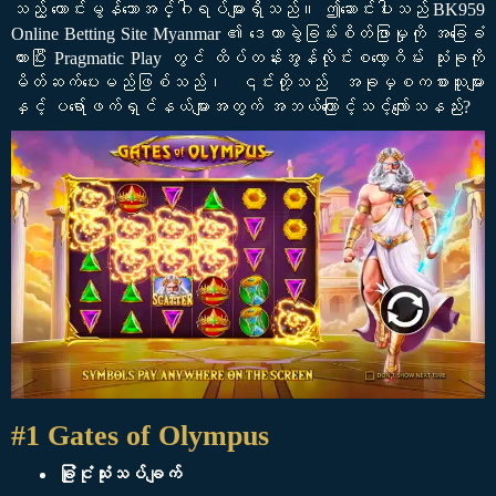
သည့် ကောင်းမွန်သောအင်္ဂါရပ်များရှိသည်။ ဤဆောင်းပါးသည် BK959
Online Betting Site Myanmar ၏ ဒေတာခွဲခြမ်းစိတ်ဖြာမှုကို အခြေခံ
ထားပြီး Pragmatic Play တွင် ထိပ်တန်းအွန်လိုင်းစလော့ဂိမ်း သုံးခုကို
မိတ်ဆက်ပေးမည်ဖြစ်သည်၊ ၎င်းတို့သည် အခုမှစကစားသူများ
နှင့် ပရော်ဖက်ရှင်နယ်များအတွက် အဘယ်ကြောင့်သင့်လျော်သနည်း?
#1 Gates of Olympus
ခြုံငုံသုံးသပ်ချက်