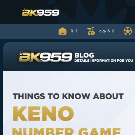
Skip
to
content
အိမ်
စလော့ဂိမ်း