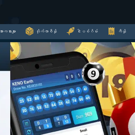
အားကစားများ
လိုက်ကာစီနို
ငါးပစ်ဂိမ်း
ကီနို