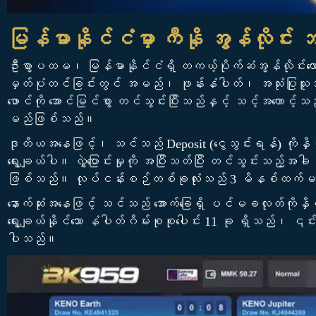
မြန်မာနိုင်ငံမှာ ကီနို အွန်လိုင်း 
ဦးစွာပထမ၊ မြန်မာနိုင်ငံရှိ တကယ့်ပိုက်ဆံအွန်လိုင်းလော
မှတ်ပုံတင်ခြင်းတွင် အမည်၊ ဖုန်းနံပါတ်၊ အသုံးပြ
ဖောင်ကို အောင်မြင်စွာ တင်သွင်းပြီးသည်နှင့် သင့်အကောင့
မည်ဖြစ်သည်။
ဒုတိယအနေဖြင့်၊ သင်သည် Deposit (ငွေသွင်းရန်) ကိုနှိပ်
ရွေးချယ်ပါ။ လွှဲပြောင်းမှုကို အပြီးသတ်ပြီး တင်သွင်းသည့်
ဖြစ်သည်။ လုပ်ငန်းစဉ်တစ်ခုလုံးသည် 3 မိနစ်ထက်မ
နောက်ဆုံးအနေဖြင့် သင်သည် အောက်ခြေရှိ ပင်မခလုတ်ကိုနှိပ
ရွေးချယ်နိုင်သော နံပါတ်ဂိမ်းစုစုပေါင်း 11 ခု ရှိသည်၊ ၎င်း
ပါသည်။