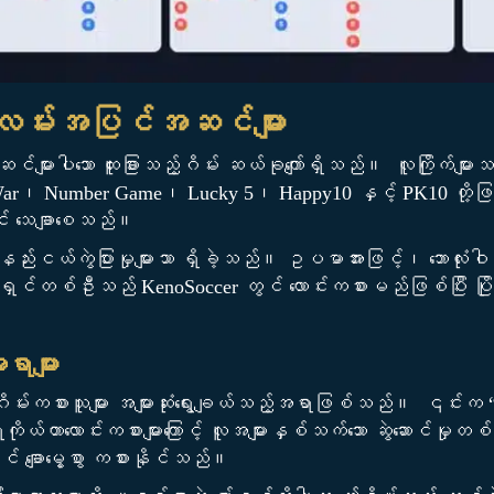
ာတ်လမ်းအပြင်အဆင်များ
အဆင်များပါသော ထူးခြားသည့်ဂိမ်း ဆယ်ခုကျော်ရှိသည်။ လူကြိုက်
ar၊ Number Game၊ Lucky 5၊ Happy10 နှင့် PK10 တို့
ာင်း သေချာစေသည်။
း အနည်းငယ်ကွဲပြားမှုများသာ ရှိခဲ့သည်။ ဥပမာအားဖြင့်၊ ဘောလုံ
ှင်တစ်ဦးသည် KenoSoccer တွင် လောင်းကစားမည်ဖြစ်ပြီး ပြို
ရာများ
ုဂိမ်းကစားသူများ အများဆုံးရွေးချယ်သည့်အရာဖြစ်သည်။ ၎င်းက “
်ရေးကိုယ်တာလောင်းကစားများကြောင့် လူအများနှစ်သက်သော ဆွဲဆောင
 ချောမွေ့စွာ ကစားနိုင်သည်။