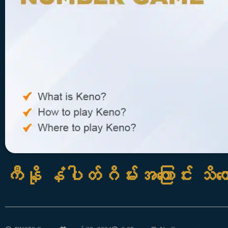
ကီနို နံပါတ်ဂိမ်းအကြောင်း သိကေ