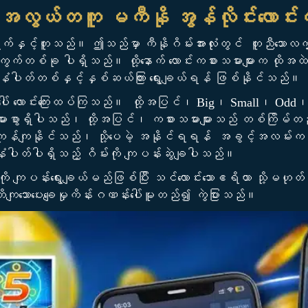
 အလွယ်တကူ မကီနို အွန်လိုင်းလောင်း
်နှင့်တူသည်။ ဤသည်မှာ ကီနိုဂိမ်းအားလုံးတွင် တူညီသောလ
က်တစ်ခု ပါရှိသည်။ ထို့နောက် လောင်းကစားသမားများက ထိုအထဲ
နံပါတ်တစ်နှင့်နှစ်ဆယ်ကြား ရွေးချယ်ရန် ဖြစ်နိုင်သည်။
ျယ်မှုအပေါ် လောင်းကြေးထပ်ကြသည်။ ထို့အပြင်၊ Big၊ Small၊
ွာရှိပါသည်၊ ထို့အပြင်၊ ကစားသမားများသည် တစ်ကြိမ်တည်းတွင
ုကုန်ကျနိုင်သည်၊ သို့ပေမဲ့ အနိုင်ရရန် အခွင့်အလမ်းက ပို
နံပါတ်ပါရှိသည့် ဂိမ်းကို ကျပန်းဆွဲချပါသည်။
ကို ကျပန်းရွေးချယ်မည်ဖြစ်ပြီး သင်လောင်းသောဧရိယာ သို့မဟုတ
ျသောပေးချေမှုကိန်းဂဏန်းပေါ်မူတည်၍ ကွဲပြားသည်။