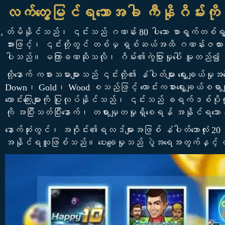
လက်တွေ့မြင်ရသောအခါ ကီနိုဂိမ်းကို
ှတ်မိနိုင်သည်၊ ၎င်းသည် ဂဏန်း 80 ပါသော စာရွက်တစ်ရွက
အားဖြင့်၊ ၎င်းတို့တွင် တစ်မှ ရှစ်ဆယ်အထိ ဂဏန်းဇယားကွ
ပါသည်။ မကြာခဏဆိုသလို၊ ဂိမ်း၏ကွဲပြားမှုပေါ် မူတည်၍ 
ထို့နောက် ကစားသမားများသည် ၎င်းတို့၏ နံပါတ်များ ရွေးခ
Down၊ Gold၊ Wood စသည်ဖြင့် လောင်းကစားရွေးချယ်စရာများစ
လောင်းကြေးများကို ပြုလုပ်နိုင်သည်၊ ၎င်းသည် ခရက်ဒစ်ပိ
ကို အပြီးသတ်ပြီးနောက်၊ တရားမျှတမှုရှိစေရန် အနိုင်ရသော
နောက်ဆုံးတွင်၊ အဝိုင်း၏ရလဒ်များအဖြစ် နံပါတ်ဘောလုံး 20 
အနိုင်ရသူဖြစ်သည်။ ပေးချေမှုသည် ပွဲအရေအတွက်နှင့် တိက