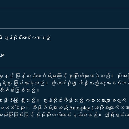
အွန်လိုင်းလောင်းကစားနည်း
ျား
မှုနှင့် မြန်ဆန်သောဂိမ်းများကြောင့် လူကြိုက်များလာခဲ့သည်။ ထ
ီးရေးဆွဲသူ ဖြစ်လာခဲ့သည်။ ထို့ထက်ပို၍ ကီနိုသည် ငွေအစ
့် ထီဂိမ်းဖြစ်သည်။
နိုင်ခြေ ရှိသည်။ အွန်လိုင်းကီနိုသည် ကစားသမားများအတွက် အလွန်က
ုတ်ပါဘူး။ ကီနိုဂိမ်းများသည် Auto-play (အလိုအလျောက်ကစား) ခ
သုံးပြုခြင်းဖြင့် ပိုမိုတိုးတက်ကောင်းမွန်စေသည်။ ဤရိုးရှင်း