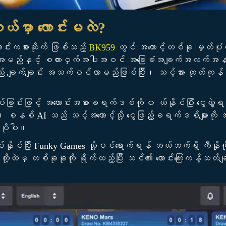
ဘယ်မှာ လောင်းမလဲ?
င်းကစားဆိုက် ဖြစ်သည့်
BK959
တွင် အကောင့်တစ်ခု မှတ်
ုသူအမည်နှင့် စကားဝှက်အပါအဝင် အခြေခံအချက်အလက်အနည
်သည် ချက်ချင်း အသက်ဝင်လာမည်ဖြစ်ပြီး၊ သင့်အား ထုတ်ကုန်စာ
ခြင်းဖြင့် အလောင်းအစားခရက်ဒစ်ကို ၀ ယ်နိုင်ပြီး ငွေလွှ
အခါ၊ စနစ် AI သည် သင့်အကောင့်သို့ ငွေဖြည့်ခရက်ဒစ်များကို 
ပိုပါ။
်နိုင်ပြီး Funky Games သို့ဝင်ရောက်ရန် ဘယ်ဘက်ရှိ ကီနိုက
တို့ထဲမှ တစ်ခုခုကို ရိုက်ထည့်ပြီး သင်၏ လောင်းကြေးကန့်သတ်ချက