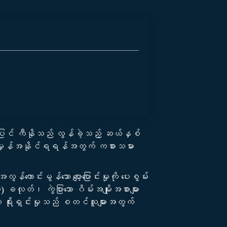
ို့အပြင် ကီနိုသည် လွန်ခဲ့သည့် ဆယ်နှစ်
စ်အမှန်အနိုင်ရရန်အတွက် ကစားသမား
ောင်းမွန်သော ပျော့ပြောင်းမှုကို ပေးစွမ်း
လုတ်၊ ကွဲပြားသော ဂိမ်းအမျိုးအစားများ
သော ရိုးရှင်းမှုသည် စတင်သူများအတွက်