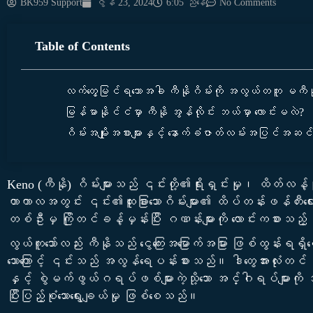
BK959 Support
ဇွန် 23, 2024
6:05 ညနေ
No Comments
Table of Contents
လက်တွေ့မြင်ရသောအခါ ကီနိုဂိမ်းကို အလွယ်တကူ မကီနို 
မြန်မာနိုင်ငံမှာ ကီနို အွန်လိုင်း ဘယ်မှာ လောင်းမလဲ?
ဂိမ်းအမျိုးအစားများနှင့် နောက်ခံဇာတ်လမ်းအပြင်အဆင်မ
Keno (ကီနို) ဂိမ်းများသည် ၎င်းတို့၏ရိုးရှင်းမှု၊ ထိတ်လန့်
တာကာလအတွင်း ၎င်း၏ထူးခြားသောဂိမ်းများ၏ ထိပ်တန်းဖန်တ
တစ်ဦးမှ ကြိုတင်ခန့်မှန်းပြီး ဂဏန်းများကို လောင်းကစားသည
လွယ်ကူသော်လည်း ကီနိုသည် ငွေကြေးအမြောက်အမြား ဖြစ်ထွန်းရရှိစေ
သောကြောင့် ၎င်းသည် အလွန်ရေပန်းစားသည်။ ဒါတွေအားလုံးတင် မဟ
နှင့် စွဲမက်ဖွယ်ဂရပ်ဖစ်များကဲ့သို့သော အင်္ဂါရပ်များကို အ
ပြီးပြည့်စုံသောရွေးချယ်မှု ဖြစ်စေသည်။