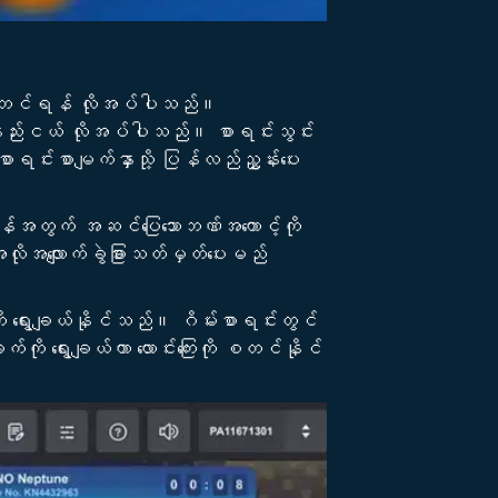
ပုံတင်ရန် လိုအပ်ပါသည်။
်းငယ် လိုအပ်ပါသည်။ စာရင်းသွင်း
ရင်းစာမျက်နှာသို့ ပြန်လည်ညွှန်းပေး
ဲရန်အတွက် အဆင်ပြေသောဘဏ်အကောင့်ကို
အလိုအလျောက်ခွဲခြားသတ်မှတ်ပေးမည်
ို ရွေးချယ်နိုင်သည်။ ဂိမ်းစာရင်းတွင်
်ကို ရွေးချယ်ကာ လောင်းကြေးကို စတင်နိုင်