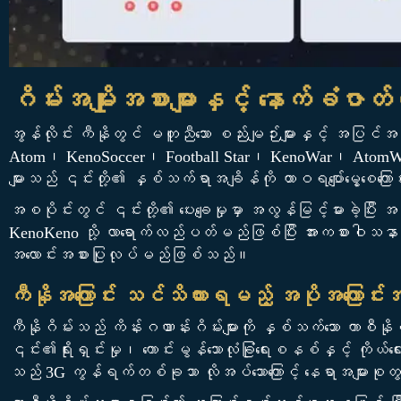
ဂိမ်းအမျိုးအစားများနှင့် နောက်ခံဇ
အွန်လိုင်း ကီနိုတွင် မတူညီသော စည်းမျဉ်းများနှင့် အပြင်
Atom၊ KenoSoccer၊ Football Star၊ KenoWar၊ AtomW
များသည် ၎င်းတို့၏ နှစ်သက်ရာအချိန်ကို ထာဝရပျော်မွေ့စေကြေ
အစပိုင်းတွင် ၎င်းတို့၏ ပေးချေမှုမှာ အလွန်မြင့်မားခဲ့ပြီ
KenoKeno သို့ လာရောက်လည်ပတ်မည်ဖြစ်ပြီး အားကစားဝါသနာရ
အလောင်းအစားပြုလုပ်မည်ဖြစ်သည်။
ကီနိုအကြောင်း သင်သိထားရမည့် အပိုအကြောင်းအ
ကီနိုဂိမ်းသည် ကိန်းဂဏာန်းဂိမ်းများကို နှစ်သက်သော ကာစီနိ
၎င်း၏ရိုးရှင်းမှု၊ ကောင်းမွန်သောလုံခြုံရေးစနစ်နှင့် ကိုယ
သည် 3G ကွန်ရက်တစ်ခုသာ လိုအပ်သောကြောင့် နေရာအများစုတွင်