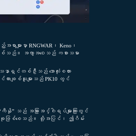
များသည့်အရာများမှာ RNGWAR၊ Keno၊
ဖြစ်သည်။ အကွာအဝေးသည် ကစားသမား
းဝါသနာရှင်တစ်ဦးသည် ဘောလုံးစတား
င်ကားချစ်သူများသည် PK10 တွင်
ကီနို” သည် အခြားအင်္ဂါရပ်များကြားတွင်
်မှုတစ်ခုဖြစ်စေသည်။ ထို့အပြင်၊ ဤဂိမ်း