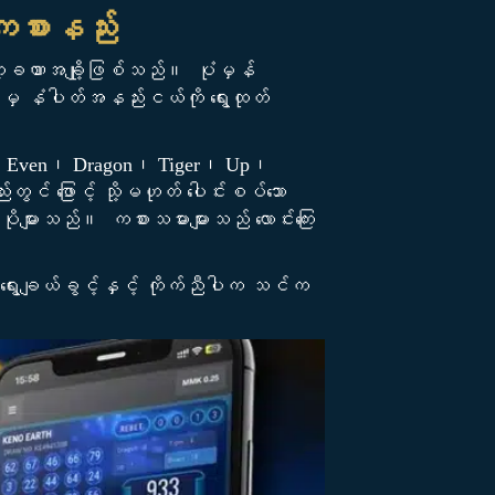
ကစားနည်း
က္ခဏာအချို့ဖြစ်သည်။ ပုံမှန်
မှ နံပါတ်အနည်းငယ်ကို ရွေးထုတ်
 Odd၊ Even၊ Dragon၊ Tiger၊ Up၊
် ဖြောင့် သို့မဟုတ် ပေါင်းစပ်သော
များသည်။ ကစားသမားများသည် လောင်းကြေး
် ရွေးချယ်ခွင့်နှင့် ကိုက်ညီပါက သင်က