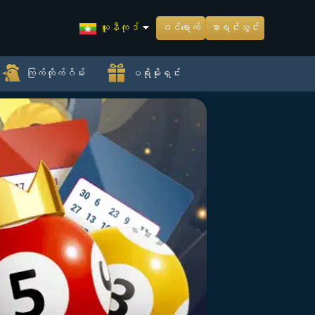
ယူနီကုဒ်
ဝင်ရောက်
စာရင်းသွင်း
ကြက်တိုက်ဂိမ်း
ပရိုမိုးရှင်း