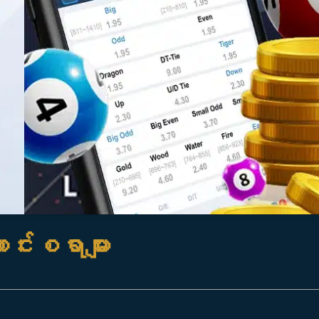
ာင်းစရာများ