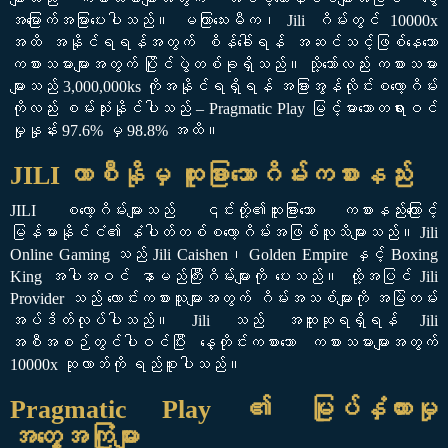
အမြောက်အမြားပေးပါသည်။ မကြာသေးမီက၊ Jili ဂိမ်းတွင် 10000x
အထိ အနိုင်ရရန်အတွက် စိန်ခေါ်ရန် အဆင်သင့်ဖြစ်နေသော
ကစားသမားများအတွက် ပြိုင်ပွဲတစ်ခုရှိသည်။ သို့သော်လည်း ကစားသမား
များသည် 3,000,000ks ကိုအနိုင်ရရှိရန် အခြားအွန်လိုင်းစလော့ဂိမ်း
ကိုလည်း စမ်းသုံးနိုင်ပါသည် – Pragmatic Play မြင့်မားသောတရားဝင်
မှုနှုန်း 97.6% မှ 98.8% အထိ။
JILI ကာစီနိုမှ ထူးခြားသောဂိမ်းကစားနည်း
JILI စလော့ဂိမ်းများသည် ၎င်းတို့၏ထူးခြားသော ကစားနည်းကြောင့်
မြန်မာနိုင်ငံ၏ နံပါတ်တစ်စလော့ဂိမ်းအဖြစ်လူသိများသည်။ Jili
Online Gaming သည် Jili Caishen၊ Golden Empire နှင့် Boxing
King အပါအဝင် နာမည်ကြီးဂိမ်းများကို ပေးသည်။ ထို့အပြင် Jili
Provider သည် လောင်းကစားသူများအတွက် ဂိမ်းအသစ်များကို အမြဲတမ်း
အပ်ဒိတ်လုပ်ပါသည်။ Jili သည် အထူးဆုရရှိရန် Jili
အစီအစဉ်တွင်ပါဝင်ပြီး နေ့တိုင်းကစားသော ကစားသမားများအတွက်
10000x ဆုလာဘ်ကို ရည်စူးပါသည်။
Pragmatic Play ၏ မြုပ်နှံထားမှု
အတွေ့အကြုံများ