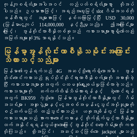
ကုန်ကျစရိတ်များအပါအဝင် လည်ပတ်စရိတ်များစွာ လိုအပ်
ပါသည်။ ဥပမာအားဖြင့်၊ အရည်အသွေးမြင့် slot ဂိမ်းအသစ်ကို
ဖန်တီးရာတွင် အများအားဖြင့် နှစ်လကြာမြင့်ပြီး USD 30,000
(မြန်မာငွေကျပ် 114,000,000 နှင့်ညီမျှသည်)။ ဤအကြောင်းများ
ကြောင့်၊ အွန်လိုင်းကာစီနိုတစ်ခုသည် ကစားသမားများစွာရှိသော်လည်း
အမြတ်အများဆုံး 3% သာရနိုင်သည်။
မြန်မာ့အွန်လိုင်းကာစီနိုသမိုင်းအကြောင်း
သိထားသင့်သည်များ
မြန်မာ၏ကွန်ရက်သည် 4G အဆင့်သို့ရောက်ရှိသောအခါ၊ အွန်
လိုင်းလောင်းကစားသည် ရုပ်ပိုင်းဆိုင်ရာကာစီနိုစက်များကို အစားထိုးခဲ့
ပြီး ကစားသမားအများစုအတွက် ပထမဆုံးရွေးချယ်မှုဖြစ်လာခဲ့သည်။
ကစားသမားများကို ဆက်လက်ထိန်းသိမ်းထားရန်နှင့် ဆွဲဆောင်ရန်
အတွက် BK959 ကဲ့သို့သော မြန်မာအွန်လိုင်းကာစီနိုများတွင် ဂိမ်း
အသစ်များ၊ အထူးပွဲများနှင့် ငွေအစစ်အမှန် ငွေသွင်းအပိုဆုများကို
စဉ်ဆက်မပြတ် ထည့်သွင်းထားသည်။ ယခုအချိန်တွင် မြန်မာ
ကစားသမားများသည် အားကစားလောင်းကစားနှင့် တိုက်ရိုက်လွှင့်ကာစီနိုများ
ထက် အနိုင်ရရန်လွယ်ကူသောကြောင့် အွန်လိုင်းစလော့ဂိမ်းများကို ကစား
လိုကြသည်။ ထို့အပြင်၊ အဆင့်ဆင့်ဖြစ်သော jackpot များသည်