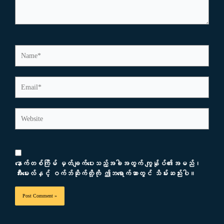
Name*
Email*
Website
နောက်တစ်ကြိမ် မှတ်ချက်ပေးသည့်အခါအတွက် ကျွန်ုပ်၏အမည်၊
အီးမေးလ်နှင့် ဝက်ဘ်ဆိုက်တို့ကို ဤဘရောက်ဆာတွင် သိမ်းဆည်းပါ။