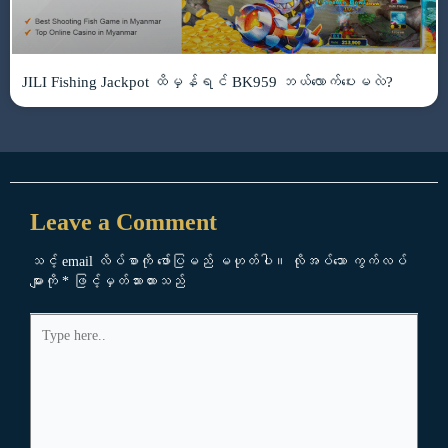
JILI Fishing Jackpot ထိမှန်ရင် BK959 ဘယ်လောက်ပေးမလဲ?
Leave a Comment
သင့် email လိပ်စာကို ဖော်ပြမည် မဟုတ်ပါ။
လိုအပ်သော ကွက်လပ်
များကို
*
ဖြင့်မှတ်သားထားသည်
Type
here..