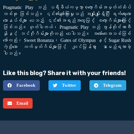
Pragmatic Play သည် ပရီမီယံကမ္ဘာ့စလော့ဂိမ်းအမှတ်တံဆိပ်
တစ်ခု ဖြစ်သည်။ ၎င်း၏ကျော်ကြားမှုသည် အမျိုးမျိုးရှိပြီး ရက်ရောသော
ဘောနပ်စ်များ ပေးသည့် ၎င်း၏အရည်အသွေးမြင့် စလော့ဂိမ်းများကြောင့်
ဖြစ်သည်။ ဟုတ်ပါတယ်၊ Pragmatic Play သည် အွန်လိုင်းကာစီ
နိုနှင့် ဘင်ဂိုဂိမ်းများကိုလည်း ပေးပါသည်။ အတော်လေးအသစ်ဖြစ်
သော်လည်း၊ Sweet Bonanza၊ Gates of Olympus နှင့် Sugar Rush
ကဲ့သို့သော လက်မှတ်ဂိမ်းများဖြင့် လျင်မြန်စွာ နာမည်ရလာခဲ့
ပါသည်။
Like this blog? Share it with your friends!
Facebook
Twitter
Telegram
Email