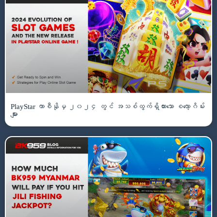
PlayStar ကာစီနိုမှ ၂၀၂၄ တွင် အသစ်ထွက်ရှိထားသော စလော့ဂိမ်း
များ