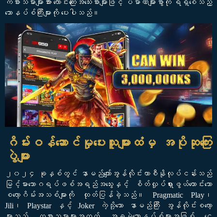
ကစားသမားများအား လောင်းကြေးအသေးစားများဖြင့် ပမာဏများစွာကို ရရှိစေသည့်
ဘောနပ်စ်ကြီးများကို ပေးပါသည်။
ဂိမ်းဝန်ဆောင်မှုပေးသူများထံမှ အပိုဆုကြေး
ပွဲများ
၂၀၂၄ ခုနှစ်တွင် နာမည်ကျော်အွန်လိုင်းကာစီနိုလုပ်ငန်းသည်
မြင့်မားသောဂရပ်ဖစ်အရည်အသွေးနှင့် စိတ်လှုပ်ရှားဖွယ်ကောင်းသော
စလော့ဂိမ်းအသစ်များကို ထုတ်ပြန်ခဲ့သည်။ Pragmatic Play၊
Jili၊ Playstar နှင့် Joker ကဲ့သို့သော နာမည်ကြီး အွန်လိုင်းစလော့
များသည် ကစားသမားများအတွက် အခမဲ့ဘောနပ်စ်များအဖြစ် ငွေ