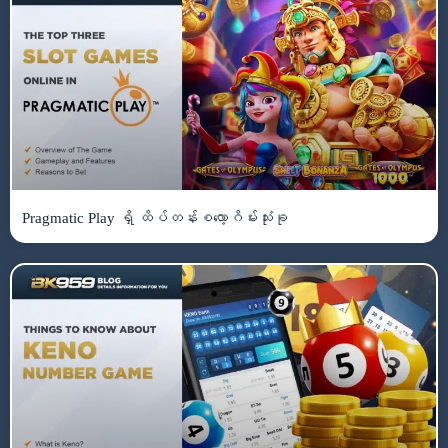
Pragmatic Play ရှိ ထိပ်တန်းစလော့ဂိမ်းသုံးခု