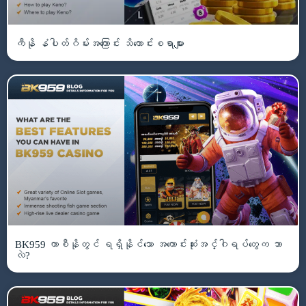
ကီနို နံပါတ်ဂိမ်းအကြောင်း သိကောင်းစရာများ
BK959 ကာစီနိုတွင် ရရှိနိုင်သော အကောင်းဆုံးအင်္ဂါရပ်တွေက ဘာ
လဲ?