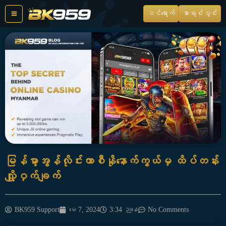
Skip
ဝင်ရောက်
စာရင်းသွင်း
to
content
မြန်မာ့အွန်လိုင်းကာစီနိုနောက်ကွယ်မှ ထိပ်တန်း
လျှို့ဝှက်ချက်
BK959 Support
မေ 7, 2024
3:34 ညနေ
No Comments