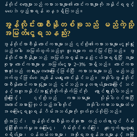
န်လိုင်းစလော့များသည် ကစားသမားများ၏ လောင်းကစားများကို အနိုင်ရခွင့်
မပေးဘဲ လှည့်စားရန် ဆန္ဒရှိကြသည်။
အွန်လိုင်းကာစီနိုတစ်ခုသည် မည်ကဲ့သို့
အမြတ်ငွေရသနည်း?
အွန်လိုင်းကာစီနို လောင်းကစားများသည် ၎င်းတို့၏ကစားသမားများ ငွေဆုံးရှုံး
သည့်အခါ အမြတ်ထွက်သည်ဟု လူအများက ထင်မြင်ကြသည်။ အွ
န်လိုင်းကာစီနိုများသည် အမြတ်အစွန်းအနည်းငယ်သာရရှိပြီး အများ
စုမှာ လောင်းကစားများမှ အမြတ်ငွေမှာ 2~3% သာရှိသည်။ လောင်းကစား
အားလုံးသည် တရားမျှတသောကြောင့်ဖြစ်ပြီး ကစားသမားများသည် မည်သည့်
ဘက်တွင်ဖြစ်စေ အချိန်မရွေး လောင်းနိုင်သည်။ အဆိုပါအွန်လိုင်း
ကာစီနိုလောင်းကစားရုံများသည် ၎င်းသည်အန္တရာယ်များသောကြောင့် သင်
နှင့်အတူအနိုင်/အရှုံးကိုတိုက်ခိုက်ခြင်းကို ရှောင်ရှားလိုပါသည်။
ထို့ကြောင့်၊ ၎င်းတို့သည် ကစားသမားများ ပိုမိုပါဝင်လာပြီး
အလောင်းအစားပြုလုပ်သည့်အခါတိုင်း အဆိုပါကစားသမားများထံမှ
အခကြေးငွေရယူရန် ဂိမ်းအသစ်များကို ထုတ်လုပ်လိုကြသည်။
ထို့အပြင်၊ အွန်လိုင်းကာစီနိုတစ်ခုအား လည်ပတ်ရာတွင် ဂိမ်း
ဖွံ့ဖြိုးတိုးတက်မှုအခကြေးငွေ၊ ဂိမ်းလိုင်စင်ကြေး၊ စျေးကွက်ရှာဖွေရေး
စရိတ်များ၊ ဝန်ထမ်းလစာများ၊ အစိုးရအခွန်အခများနှင့် အခြား