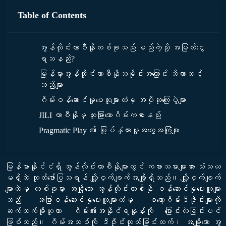
Table of Contents
အွန်လိုင်းကာစီနိုတစ်ခုသည် မည်ကဲ့သို့ အမြတ်ငွေ
ရသနည်း?
မြန်မာ့အွန်လိုင်းကာစီနိုသမိုင်းအကြောင်း သိထားသင့်
သည်များ
ဂိမ်းဝန်ဆောင်မှုပေးသူများထံမှ အပိုဆုကြေးပွဲများ
JILI ကာစီနိုမှ ထူးခြားသောဂိမ်းကစားနည်း
Pragmatic Play ၏ မြုပ်နှံထားမှုအတွေ့အကြုံများ
မြန်မာနိုင်ငံရှိ အွန်လိုင်းကာစီနိုများတွင် ကစားသမားများအား သံသယ
မရှိဘဲ ထုတ်ဖော်ပြသရန် လျှို့ဝှက်ချက်အချို့ရှိသည်။ လျှို့ဝှက်ချက်
များထဲမှ တစ်ခုမှာ အချို့သော အွန်လိုင်းကာစီနို ဝန်ဆောင်မှုပေးသူများ
သည် အခြားဝန်ဆောင်မှုပေးသူများထံမှ စလော့ဂိမ်းဒီဇိုင်းများကို
ဆက်လက်ခိုးယူကာ ဂိမ်း၏အနိုင်ရနှုန်းကို ပြောင်းလဲခြင်းပင်
ဖြစ်သည်။ ဂိမ်းအသစ်ကို ဒီဇိုင်းထုတ်ခြင်းထက်၊ အချို့သော အွ