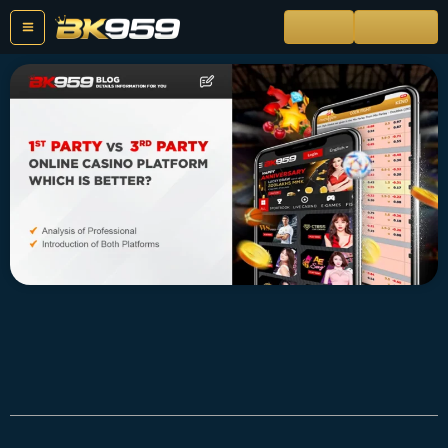
Skip
ဝင်ရောက်
စာရင်းသွင်း
to
content
1st Party (ပထမပါတီ) နှင့် 3rd Party
(တတိယပါတီ) အွန်လိုင်းကာစီနိုပလပ်ဖောင်းများ
– ဘယ်ဟာ ပိုကောင်းလဲ?
BK959 Support
ဇူလိုင် 30, 2023
3:56 ညနေ
No Comments