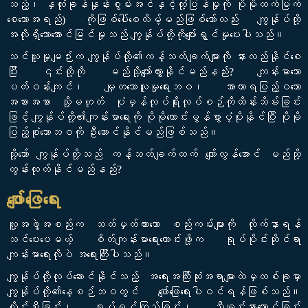
သည့်၊ နှလုံးခုန်နှုန်းစွမ်းအင်နှင့်တုံ့ပြန်မှုကို ပိုမိုထက်မြက်
စေသောအရည်) ကိုဖြစ်ပေါ်စေလိမ့်မည်ဖြစ်သော်လည်း ကျွန်ုပ်တို့
အလိုရှိသောအောင်မြင်မှုသည် ကျွန်ုပ်တို့ကိုပျော်ရွှင်မှုပေးပါသည်။
သင်ယူမှုမျဉ်းက ကျွန်ုပ်တို့၏ကန့်သတ်ချက်များကို နားလည်နိုင်စေ
ပြီး ၎င်းတို့ကို မည်သို့ကျော်လွှားနိုင်မည်နည်း? ကျန်းမာသော
ပတ်ဝန်းကျင်၊ မျှတသောလူမှုရေးဘဝ၊ အာဟာရပြည့်ဝသော
အစားအစာ သို့မဟုတ် ပုံမှန်လုပ်ရိုးလုပ်စဉ်ကိုထိန်းသိမ်းခြင်း
ဖြင့် ကျွန်ုပ်တို့၏ကျန်းမာရေးကို ပိုမိုကောင်းမွန်စွာပံ့ပိုးနိုင်ပြီး ပိုမို
ပြည့်စုံသောဘဝကို ဦးဆောင်နိုင်မည်ဖြစ်သည်။
သို့သော် ကျွန်ုပ်တို့သည် ကန့်သတ်ချက်ထက် ကျော်လွန်အောင် မည်သို့
တွန်းထုတ်နိုင်မည်နည်း?
ဖျော်ဖြေရေး
လူ့အဖွဲ့အစည်းက သတ်မှတ်ထားသော စည်းကမ်းများကို လိုက်နာရန်
သင်ပေးပေမယ့် စိတ်ကျန်းမာရေးကောင်းဖို့က ရုပ်ပိုင်းဆိုင်ရာ
ကျန်းမာရေးလိုပဲ အရေးကြီးပါသည်။
ကျွန်ုပ်တို့လုပ်ဆောင်နိုင်သည့် အရေးအကြီးဆုံးအရာများထဲမှတစ်ခုမှာ
ကျွန်ုပ်တို့၏နေ့စဉ်ဘဝတွင် ဖျော်ဖြေရေးပါဝင်ရန်ဖြစ်သည်။
လှိုင်းစီးခြင်း၊ ရုပ်ရှင်ကြည့်ခြင်း၊ သီချင်းနားထောင်ခြင်း