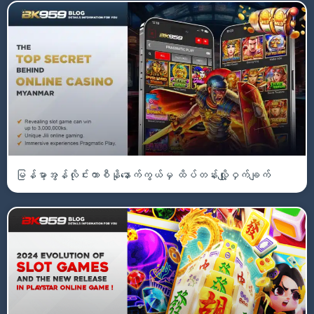
မြန်မာ့အွန်လိုင်းကာစီနိုနောက်ကွယ်မှ ထိပ်တန်းလျှို့ဝှက်ချက်