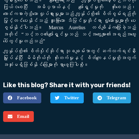
တွန်းပို့ပေးပါသည်။ ဖျော်ဖြေရေးသည် ကျွန်ုပ်တို့၏နေ့စဉ်ဘဝကို
ကြွယ်ဝစေပြီး အဓိပ္ပာယ်နှင့် ပျော်ရွှင်မှုကို တိုးစေသည်၊
လောင်းကစားကဲ့သို့သော လှုပ်ရှားမှုများသည် ကျွန်ုပ်တို့၏ စိတ်စွမ်းရည်ကို
မြှင့်တင်ပေးနိုင်သည့် ထူးခြားသော သိမြင်မှုဆိုင်ရာ လှုံ့ဆော်မှုများကို ပေး
စွမ်းနိုင်ပါသည်။ Marcus Aurelius တစ်ချိန်ကပြောခဲ့သည့်
အတိုင်း “သင့်ဘဝ၏ပျော်ရွှင်မှုသည် သင့်အတွေးများ၏အရည်အသွေး
ပေါ်တွင်မူတည်သည်”
ကျွန်ုပ်တို့၏ စိတ်ပိုင်းဆိုင်ရာ သုခချမ်းသာတွင် ဆက်လက်ရင်းနှီး
မြှုပ်နှံပြီး မိမိကိုယ်ကို တိုးတက်မှုနှင့် စိတ်ကျေနပ်မှုတို့အတွက်
အဆုံးမရှိဖြစ်နိုင်ခြေများကို ရှာဖွေကြပါစို့။
Like this blog? Share it with your friends!
Facebook
Twitter
Telegram
Email