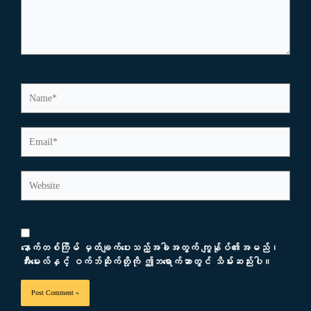
Name*
Email*
Website
နောက်တစ်ကြိမ် မှတ်ချက်ပေးသည့်အခါအတွက် ကျွန်ုပ်၏အမည်၊
အီးမေးလ်နှင့် ဝက်ဘ်ဆိုက်တို့ကို ဤဘရောက်ဆာတွင် သိမ်းဆည်းပါ။