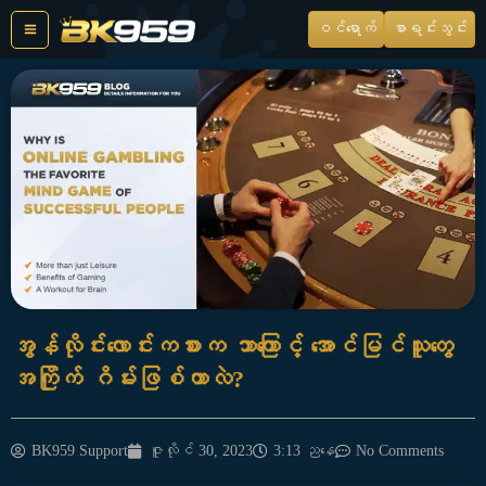
Skip
ဝင်ရောက်
စာရင်းသွင်း
to
content
အွန်လိုင်းလောင်းကစားက ဘာကြောင့် အောင်မြင်သူတွေ
အကြိုက် ဂိမ်းဖြစ်တာလဲ?
BK959 Support
ဇူလိုင် 30, 2023
3:13 ညနေ
No Comments