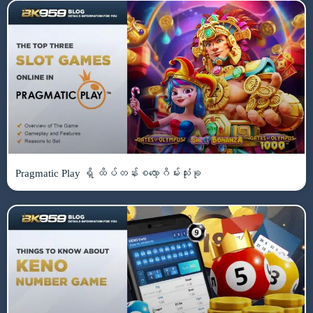
Pragmatic Play ရှိ ထိပ်တန်းစလော့ဂိမ်းသုံးခု