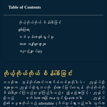
Table of Contents
ကိုယ့်ကိုယ်ကိုယ် စိန်ခေါ်ခြင်း
ဖျော်ဖြေရေး
စစ်မှန်သော ပျော်ရွှင်မှု
သာသော အကျိုးကျေးဇူးများ
အကျဉ်းချုပ်ary
ကိုယ့်ကိုယ်ကိုယ် စိန်ခေါ်ခြင်း
ဘဝဆိုတာ အွန်လိုင်းလောင်းကစားဂိမ်းတစ်ခုလိုပါပဲ၊ ကျွန်ုပ်တို့
အများစုက ကျွန်ုပ်တို့ရဲ့ဘဝကို ပိုအောင်မြင်စေရန် ကိုယ့်ကိုယ်ကို
စိန်ခေါ်ချင်ကြသည်ဟု ယုံကြည်ပါသည်။ ဤနည်းအားဖြင့်၊ ကျွန်ုပ်
တို့သည် ခက်ခဲသောအခြေအနေတွင်ရှိနေသောအခါ ကျွန်ုပ်
တို့၏ခန္ဓာကိုယ်သည် adrenaline (စိတ်လှုပ်ရှားသည့်အခါ ထွက်လာ