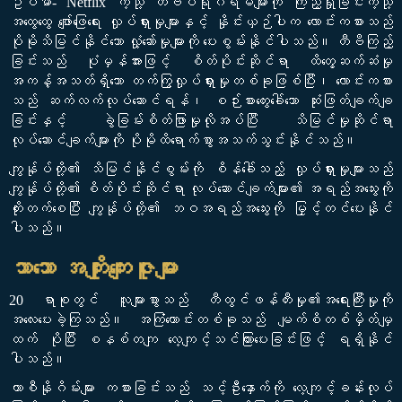
ဥပမာ- Netflix ကဲ့သို့ တီဗီပရိုဂရမ်များကို ကြည့်ရှုခြင်းကဲ့သို့
အထွေထွေ ဖျော်ဖြေရေး လှုပ်ရှားမှုများနှင့် နှိုင်းယှဉ်ပါက လောင်းကစားသည်
ပိုမိုသိမြင်နိုင်သော လှုံ့ဆော်မှုများကို ပေးစွမ်းနိုင်ပါသည်။ တီဗီကြည့်
ခြင်းသည် ပုံမှန်အားဖြင့် စိတ်ပိုင်းဆိုင်ရာ ထိတွေ့ဆက်ဆံမှု
အကန့်အသတ်ရှိသော တက်ကြွလှုပ်ရှားမှုတစ်ခုဖြစ်ပြီး၊ လောင်းကစား
သည် ဆက်လက်လုပ်ဆောင်ရန်၊ စဉ်းစားတွေးခေါ်သော ဆုံးဖြတ်ချက်ချ
ခြင်းနှင့် ခွဲခြမ်းစိတ်ဖြာမှုလိုအပ်ပြီး သိမြင်မှုဆိုင်ရာ
လုပ်ဆောင်ချက်များကို ပိုမိုထိရောက်စွာအသက်သွင်းနိုင်သည်။
ကျွန်ုပ်တို့၏ သိမြင်နိုင်စွမ်းကို စိန်ခေါ်သည့် လှုပ်ရှားမှုများသည်
ကျွန်ုပ်တို့၏ စိတ်ပိုင်းဆိုင်ရာ လုပ်ဆောင်ချက်များ၏ အရည်အသွေးကို
တိုးတက်စေပြီး ကျွန်ုပ်တို့၏ ဘဝအရည်အသွေးကို မြှင့်တင်ပေးနိုင်
ပါသည်။
သာသော အကျိုးကျေးဇူးများ
20 ရာစုတွင် လူများစွာသည် တီထွင်ဖန်တီးမှု၏အရေးကြီးမှုကို
အလေးပေးခဲ့ကြသည်။ အကြံကောင်းတစ်ခုသည် မျက်စိတစ်မှိတ်မျှ
ထက် ပိုပြီး စနစ်တကျ လေ့ကျင့်သင်ကြားပေးခြင်းဖြင့် ရရှိနိုင်
ပါသည်။
ကာစီနိုဂိမ်းများ ကစားခြင်းသည် သင့်ဦးနှောက်ကို လေ့ကျင့်ခန်းလုပ်