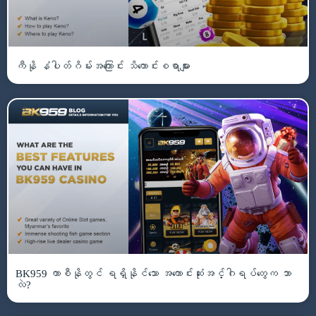
ကီနို နံပါတ်ဂိမ်းအကြောင်း သိကောင်းစရာများ
BK959 ကာစီနိုတွင် ရရှိနိုင်သော အကောင်းဆုံးအင်္ဂါရပ်တွေက ဘာ
လဲ?