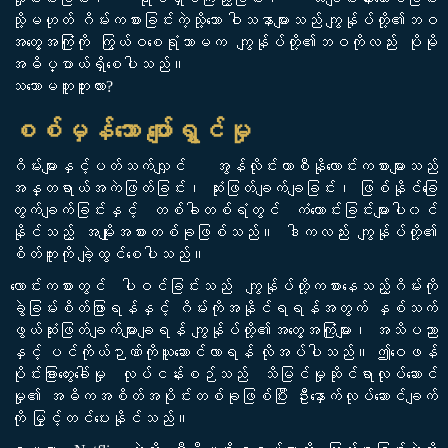
သို့မဟုတ် ဂိမ်းကစားခြင်းကဲ့သို့သော ဝါသနာများသည် ကျွန်ုပ်တို့၏ဘဝ
အတွေ့အကြုံကို ကြွယ်ဝစေရုံသာမက ကျွန်ုပ်တို့၏ဘဝကိုလည်း ပိုမို
အဓိပ္ပာယ်ရှိစေပါသည်။
သဘောမတူဘူးလား?
စစ်မှန်သော ပျော်ရွှင်မှု
ဂိမ်းများနှင့်ပတ်သက်လျှင် အွန်လိုင်းကာစီနိုလောင်းကစားများသည်
အန္တရာယ်အကဲဖြတ်ခြင်း၊ ဆုံးဖြတ်ချက်ချခြင်း၊ ဖြစ်နိုင်ခြေ
တွက်ချက်ခြင်းနှင့် တစ်ခါတစ်ရံတွင် ကံကောင်းခြင်းများပါ၀င်
နိုင်သည့် အမျိုးအစားတစ်ခုဖြစ်သည်။ ဒါကလည်း ကျွန်ုပ်တို့၏
စိတ်ကူးကို ချဲ့ထွင်စေပါသည်။
လောင်းကစားတွင် ပါဝင်ခြင်းသည် ကျွန်ုပ်တို့ကစားနေသည့်ဂိမ်းကို
ခွဲခြမ်းစိတ်ဖြာရန်နှင့် ဂိမ်းကိုအနိုင်ရရန်အတွက် နှစ်သက်
ဖွယ်ဆုံးဖြတ်ချက်များချရန် ကျွန်ုပ်တို့၏အတွေ့အကြုံများ၊ အသိပညာ
နှင့် ပင်ကိုယ်ဉာဏ်ကိုယူဆောင်လာရန် လိုအပ်ပါသည်။ ဤဝေဖန်
ပိုင်းခြားတွေးခေါ်မှု လုပ်ငန်းစဉ်သည် သိမြင်မှုဆိုင်ရာလုပ်ဆောင်
မှု၏ အဓိကအစိတ်အပိုင်းတစ်ခုဖြစ်ပြီး ဦးနှောက်လုပ်ဆောင်ချက်
ကို မြှင့်တင်ပေးနိုင်သည်။