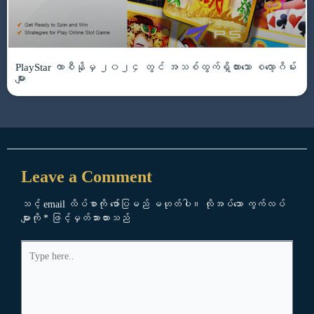
PlayStar ကာစီနိုမှ ၂၀၂၄ တွင် အသစ်ထွက်ရှိထားသော စလော့ဂိမ်း
များ
Leave a Comment
သင့် email လိပ်စာကို ဖော်ပြမည် မဟုတ်ပါ။
လိုအပ်သော ကွက်လပ်
များကို
*
ဖြင့်မှတ်သားထားသည်
Type
here..